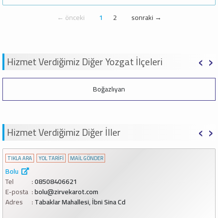
← önceki
1
2
sonraki →
‹
›
Hizmet Verdiğimiz Diğer Yozgat İlçeleri
Merkez
‹
›
Hizmet Verdiğimiz Diğer İller
TIKLA ARA
YOL TARİFİ
MAİL GÖNDER
Diyarbakır
Tel
04126060661
E-posta
diyarbakir@zirvekarot.com
Adres
Şeyh Şamil Mahallesi Barış Caddesi