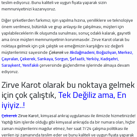
teslim ediyoruz. Bunu kaliteli ve uygun fiyata yaparak sizin
memnuniyetinizi kazanıyoruz.
Diğer şirketlerden farkımız; işin yapılma hızına, yeniliklere ve teknolojiye
önem verilmesi, bütünlük ve grup anlayışı ile çalışılması, müşteri için
yapılabileceklerin ilk oluşumda sunulması, sonuç odaklı kalarak, gayretli
ama önce müşteri memnuniyetinin korunmasıdır. Zirve Karot olarak bu
noktaya gelmek için çok çalıştık ve emeğimizin karşılığını siz değerli
müşterilerimiz sayesinde
Çekerek
ve
Akdağmadeni, Boğazlıyan, Merkez,
Çayıralan, Çekerek, Sarıkaya, Sorgun, Şefaatlı, Yerköy, Kadışehri,
Saraykent, Yenifakılı
çerversinde güçlendirme işlerinde almaya devam
ediyoruz.
Zirve Karot olarak bu noktaya gelmek
için çok çalıştık,
Tek Değiliz ama, En
iyiyiz..!
Çekerek
Zirve Karot
, kimyasal ankraj uygulaması ile ilimizde hizmetinizde!
Yaptığı tüm işlerde olduğu gibi kimyasal ankrajda da bir numara olan, hiçbir
zaman müşterilerini magdur etmez, her saat 7/24 çalışma politikası ile
verilen işi zamanında teslim eder ve bunu kaliteli ve uygun fiyata yaparak