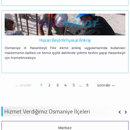
Hasan Beyli Kimyasal Ankraj
Osmaniye ili Hasanbeyli Filiz ekme ankraj uygulamarında kullanılan
malzemenin kalitesi ve temiz işçilik dahilinde çekme testini yapıp Hasanbeyli
için hizmetinizdeyiz.
← önceki
1
2
3
4
5
...
9
sonraki →
‹
›
Hizmet Verdiğimiz Osmaniye İlçeleri
Merkez