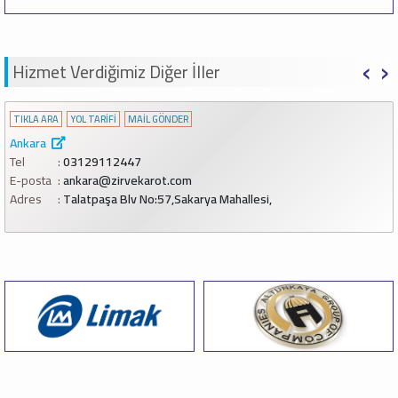
‹
›
Hizmet Verdiğimiz Diğer İller
TIKLA ARA
YOL TARİFİ
MAİL GÖNDER
Ankara
Tel
03129112447
E-posta
ankara@zirvekarot.com
Adres
Talatpaşa Blv No:57,Sakarya Mahallesi,