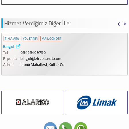
‹
›
Hizmet Verdiğimiz Diğer İller
TIKLA ARA
YOL TARİFİ
MAİL GÖNDER
Bingöl
Tel
05425409750
E-posta
bingol@zirvekarot.com
Adres
İnönü Mahallesi, Kültür Cd