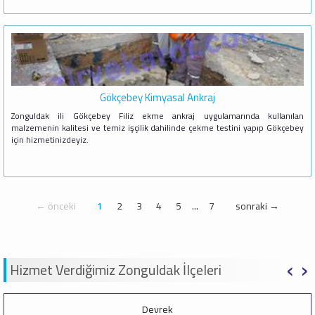
Gökçebey Kimyasal Ankraj
Zonguldak ili Gökçebey Filiz ekme ankraj uygulamarında kullanılan
malzemenin kalitesi ve temiz işçilik dahilinde çekme testini yapıp Gökçebey
için hizmetinizdeyiz.
← önceki
1
2
3
4
5
...
7
sonraki →
‹
›
Hizmet Verdiğimiz Zonguldak İlçeleri
Devrek