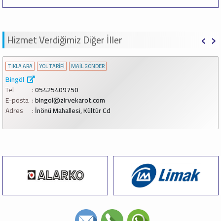
‹
›
Hizmet Verdiğimiz Diğer İller
TIKLA ARA
YOL TARİFİ
MAİL GÖNDER
Bingöl
Tel
05425409750
E-posta
bingol@zirvekarot.com
Adres
İnönü Mahallesi, Kültür Cd