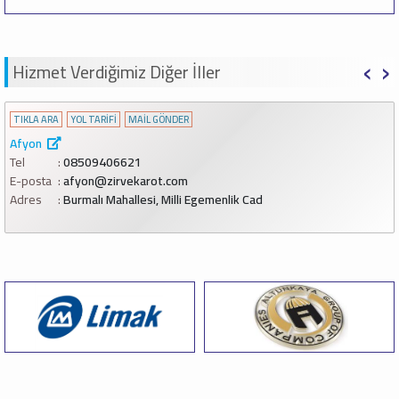
‹
›
Hizmet Verdiğimiz Diğer İller
TIKLA ARA
YOL TARİFİ
MAİL GÖNDER
Afyon
Tel
08509406621
E-posta
afyon@zirvekarot.com
Adres
Burmalı Mahallesi, Milli Egemenlik Cad