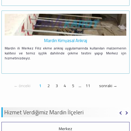
Mardin Kimyasal Ankraj
Mardin ili Merkez Filiz ekme ankraj uygulamarında kullanılan malzemenin
kalitesi ve temiz işçilik dahilinde çekme testini yapıp Merkez için
hizmetinizdeyiz.
← önceki
1
2
3
4
5
...
11
sonraki →
‹
›
Hizmet Verdiğimiz Mardin İlçeleri
Merkez