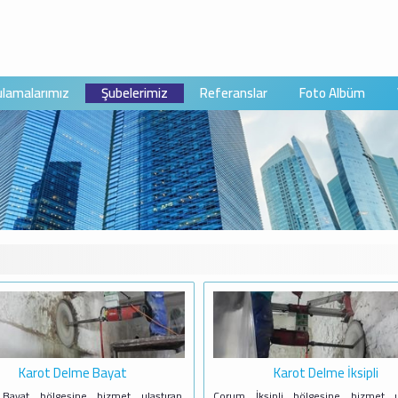
lamalarımız
Şubelerimiz
Referanslar
Foto Albüm
Karot Delme Bayat
Karot Delme İksipli
Bayat bölgesine hizmet ulaştıran,
Çorum İksipli bölgesine hizmet ul