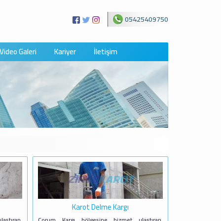
05425409750
Video Galeri
Kariyer
İletişim
Karot Delme Kargı
aştıran,
Çorum Kargı bölgesine hizmet ulaştıran,