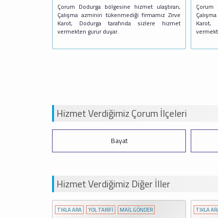
Çorum Dodurga bölgesine hizmet ulaştıran,
Çorum O
Çalışma azminin tükenmediği firmamız Zirve
Çalışma
Karot, Dodurga tarafında sizlere hizmet
Karot,
vermekten gurur duyar.
vermekt
Hizmet Verdiğimiz Çorum İlçeleri
Merkez
Hizmet Verdiğimiz Diğer İller
AİL GÖNDER
TIKLA ARA
YOL TARİFİ
MAİL GÖNDER
TI