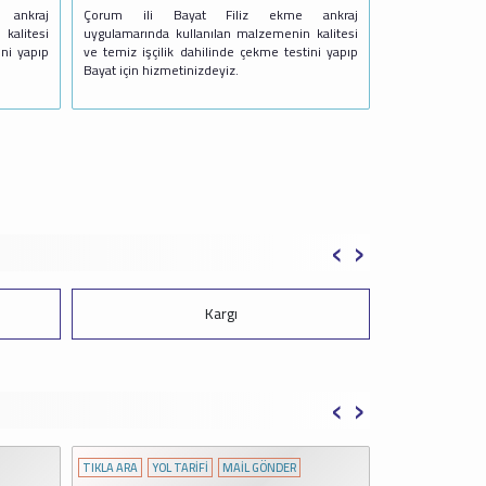
ankraj
Çorum ili Bayat Filiz ekme ankraj
kalitesi
uygulamarında kullanılan malzemenin kalitesi
ini yapıp
ve temiz işçilik dahilinde çekme testini yapıp
Bayat için hizmetinizdeyiz.
‹
›
Mecitözü
‹
›
NDER
TIKLA ARA
YOL TARİFİ
MAİL GÖNDER
TIKLA ARA