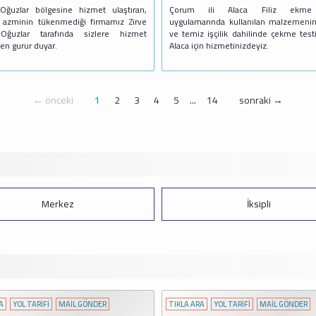
ğuzlar bölgesine hizmet ulaştıran,
Çorum ili Alaca Filiz ekme 
 azminin tükenmediği firmamız Zirve
uygulamarında kullanılan malzemenin 
 Oğuzlar tarafında sizlere hizmet
ve temiz işçilik dahilinde çekme test
en gurur duyar.
Alaca için hizmetinizdeyiz.
← önceki
1
2
3
4
5
...
14
sonraki →
İksipli
Kargı
KLA ARA
YOL TARİFİ
MAİL GÖNDER
TIKLA ARA
YOL TARİFİ
MAİL GÖ