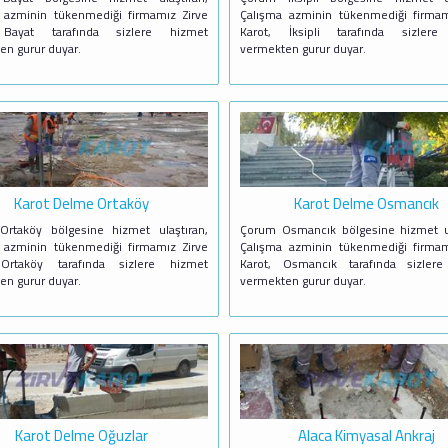
 azminin tükenmediği firmamız Zirve
Çalışma azminin tükenmediği firmam
 Bayat tarafında sizlere hizmet
Karot, İksipli tarafında sizlere
en gurur duyar.
vermekten gurur duyar.
Karot Delme Ortaköy
Karot Delme Osmancık
rtaköy bölgesine hizmet ulaştıran,
Çorum Osmancık bölgesine hizmet ul
 azminin tükenmediği firmamız Zirve
Çalışma azminin tükenmediği firmam
 Ortaköy tarafında sizlere hizmet
Karot, Osmancık tarafında sizler
en gurur duyar.
vermekten gurur duyar.
Karot Delme Oğuzlar
Alaca Kimyasal Ankraj