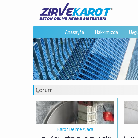
Anasayfa
Hakkımızda
Uygu
Çorum
Karot Delme Alaca
Çorum Alaca bölgesine hizmet ulaştıran,
Çorum 