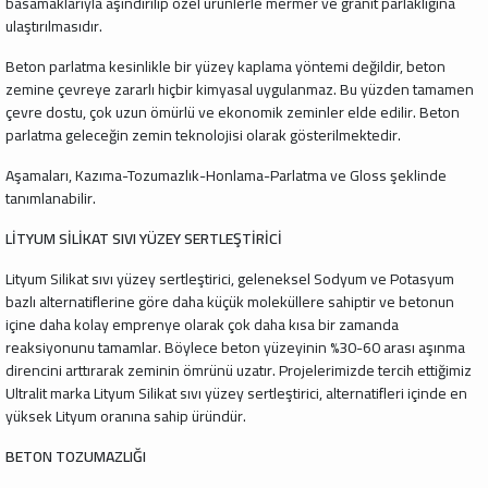
basamaklarıyla aşındırılıp özel ürünlerle mermer ve granit parlaklığına
ulaştırılmasıdır.
Beton parlatma kesinlikle bir yüzey kaplama yöntemi değildir, beton
zemine çevreye zararlı hiçbir kimyasal uygulanmaz. Bu yüzden tamamen
çevre dostu, çok uzun ömürlü ve ekonomik zeminler elde edilir. Beton
parlatma geleceğin zemin teknolojisi olarak gösterilmektedir.
Aşamaları, Kazıma-Tozumazlık-Honlama-Parlatma ve Gloss şeklinde
tanımlanabilir.
LİTYUM SİLİKAT SIVI YÜZEY SERTLEŞTİRİCİ
Lityum Silikat sıvı yüzey sertleştirici, geleneksel Sodyum ve Potasyum
bazlı alternatiflerine göre daha küçük moleküllere sahiptir ve betonun
içine daha kolay emprenye olarak çok daha kısa bir zamanda
reaksiyonunu tamamlar. Böylece beton yüzeyinin %30-60 arası aşınma
direncini arttırarak zeminin ömrünü uzatır. Projelerimizde tercih ettiğimiz
Ultralit marka Lityum Silikat sıvı yüzey sertleştirici, alternatifleri içinde en
yüksek Lityum oranına sahip üründür.
BETON TOZUMAZLIĞI