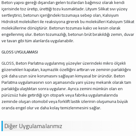
Beton yapısı gereği dışarıdan gelen tozlardan bağımsız olarak kendi
içerisinde toz üretip, ürettiği tozu kusmaktadır. Lityum Silikat sıvı yüzey
sertleştirici, betonun içeriğindeki tozumaya sebep olan, Kalsiyum
Hidroksit molekülleri ile reaksiyona girerek bu molekülleri Kalsiyum Silikat
moleküllerine dönüştürür. Betonun tozuması kalıcı ve kesin olarak
engellenmiş olur. Beton tozumazlığı, betonun brüt bırakıldığı zemin, duvar
ve tavan gibi tüm alanlarda uygulanabilir.
GLOSS UYGULAMASI
GLOSS, Beton Parlatma uygulanmış yüzeyler üzerindeki mikro ölçekli
gözenekleri kapatan, kaymazlık özelliğini arttıran ve zeminin parlaklığını
çok daha uzun süre korumasını sağlayan kimyasal bir üründür. Beton
Parlatma uygulamasının son aşamasında yani yüzey mekanik olarak tam
parlaklığa ulaştıktan sonra uygulanır. Ayrıca zemini mümkün olan en
pürüzsüz hale getirdiği için otopark veya fabrika uygulamalarında
zeminde oluşan otomobil veya forklift lastik izlerinin oluşumuna büyük
oranda engel olur ve daha kolay temizlenmesini sağlar.
Diğer Uygulamalarımız