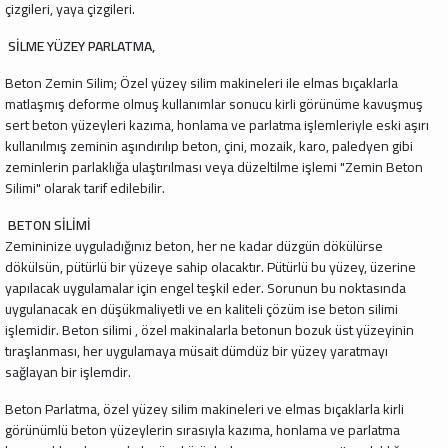
çizgileri, yaya çizgileri.
SİLME YÜZEY PARLATMA,
Beton Zemin Silim; Özel yüzey silim makineleri ile elmas bıçaklarla
matlaşmış deforme olmuş kullanımlar sonucu kirli görünüme kavuşmuş
sert beton yüzeyleri kazıma, honlama ve parlatma işlemleriyle eski aşırı
kullanılmış zeminin aşındırılıp beton, çini, mozaik, karo, paledyen gibi
zeminlerin parlaklığa ulaştırılması veya düzeltilme işlemi "Zemin Beton
Silimi" olarak tarif edilebilir.
BETON SİLİMİ
Zemininize uyguladığınız beton, her ne kadar düzgün dökülürse
dökülsün, pütürlü bir yüzeye sahip olacaktır. Pütürlü bu yüzey, üzerine
yapılacak uygulamalar için engel teşkil eder. Sorunun bu noktasında
uygulanacak en düşükmaliyetli ve en kaliteli çözüm ise beton silimi
işlemidir. Beton silimi , özel makinalarla betonun bozuk üst yüzeyinin
tıraşlanması, her uygulamaya müsait dümdüz bir yüzey yaratmayı
sağlayan bir işlemdir.
Beton Parlatma, özel yüzey silim makineleri ve elmas bıçaklarla kirli
görünümlü beton yüzeylerin sırasıyla kazıma, honlama ve parlatma