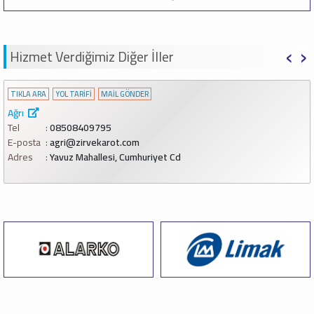
‹
›
Hizmet Verdiğimiz Diğer İller
TIKLA ARA
YOL TARİFİ
MAİL GÖNDER
Ağrı
Tel
08508409795
E-posta
agri@zirvekarot.com
Adres
Yavuz Mahallesi, Cumhuriyet Cd