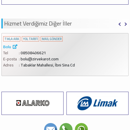
‹
›
Hizmet Verdiğimiz Diğer İller
TIKLA ARA
YOL TARİFİ
MAİL GÖNDER
Bolu
Tel
08508406621
E-posta
bolu@zirvekarot.com
Adres
Tabaklar Mahallesi, İbni Sina Cd